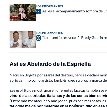
LOS INFORMANTES
Así es el acompañamiento sombra de una
LOS INFORMANTES
"Lo intenté tres veces" : Fredy Guarín re
Así es Abelardo de la Espriella
Nació en Bogotá por azares del destino, pero se declara mont
abrió camino como artista. También creó su propia marca de r
Ese espíritu de mostrarse en diferentes facetas también se re
vino, de las corbatas italianas y de las cenas bien servi
“Entre más me ataquen y más jodan, pues con más cosas les v
tal y que me dé por meterme en la política”, dijo en esa