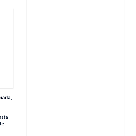
amada,
asta
te