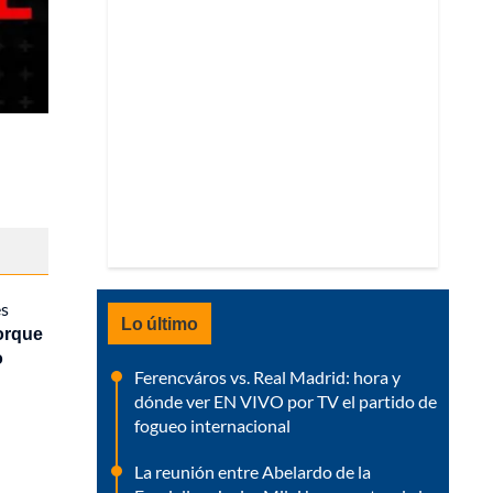
es
Lo último
orque
o
Ferencváros vs. Real Madrid: hora y
dónde ver EN VIVO por TV el partido de
fogueo internacional
La reunión entre Abelardo de la