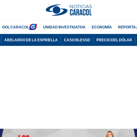
GOL CARACOL
UNIDAD INVESTIGATIVA
ECONOMÍA
REPORTA
ABELARDO DE LA ESPRIELLA
CASO BLESSD
PRECIO DEL DÓLAR
PUBLICIDAD