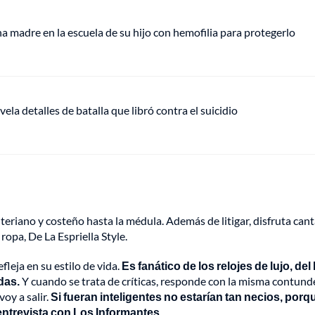
 madre en la escuela de su hijo con hemofilia para protegerlo
vela detalles de batalla que libró contra el suicidio
eriano y costeño hasta la médula. Además de litigar, disfruta cant
opa, De La Espriella Style.
fleja en su estilo de vida.
Es fanático de los relojes de lujo, de
das.
Y cuando se trata de críticas, responde con la misma contund
oy a salir.
Si fueran inteligentes no estarían tan necios, porq
 entrevista con Los Informantes.