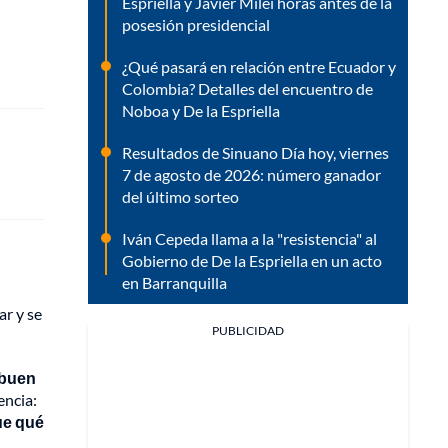
Espriella y Javier Milei horas antes de la
posesión presidencial
¿Qué pasará en relación entre Ecuador y
Colombia? Detalles del encuentro de
Noboa y De la Espriella
Resultados de Sinuano Día hoy, viernes
7 de agosto de 2026: número ganador
del último sorteo
Iván Cepeda llama a la "resistencia" al
Gobierno de De la Espriella en un acto
en Barranquilla
ar y se
PUBLICIDAD
l buen
encia:
ue qué