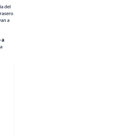
ia del
 rasero
van a
 a
na