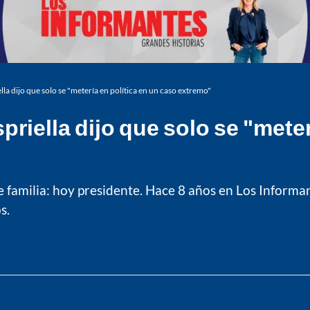
lla dijo que solo se "metería en política en un caso extremo"
priella dijo que solo se "mete
amilia: hoy presidente. Hace 8 años en Los Informante
s.