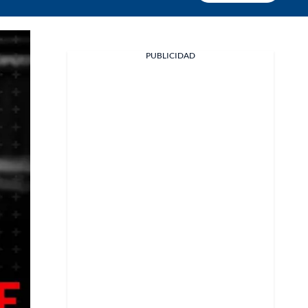
PUBLICIDAD
Facebook
X
Whatsapp
Copiar enlace
Telegram
LinkedIn