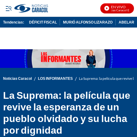
EN VIVO
Noticias Caracol En Vivo
Tendencias:
DÉFICIT FISCAL
MURIÓ ALFONSO LIZARAZO
ABELARDO
PUBLICIDAD
/
/
Noticias Caracol
LOS INFORMANTES
La Suprema: la película que revive l
La Suprema: la película que
revive la esperanza de un
pueblo olvidado y su lucha
por dignidad