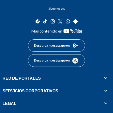
Síguenos en:
facebook
tiktok
instagram
twitter
whatsapp
google
youtube-
Más contenido en
footer
Descarga nuestra app en
Descarga nuestra app en
RED DE PORTALES
SERVICIOS CORPORATIVOS
LEGAL