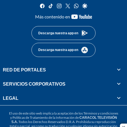
facebook
tiktok
instagram
twitter
whatsapp
google
youtube-
Más contenido en
footer
Descarga nuestra app en
Descarga nuestra app en
RED DE PORTALES
SERVICIOS CORPORATIVOS
LEGAL
El uso de este sitio web implica la aceptación de los
Términos y condiciones
y
Políticas de Tratamiento de la Información
de
CARACOL TELEVISIÓN
S.A.
Todos los Derechos Reservados D.R.A. Prohibida su reproducción
total o parcial, así como su traducción a cualquier idioma sin autorización