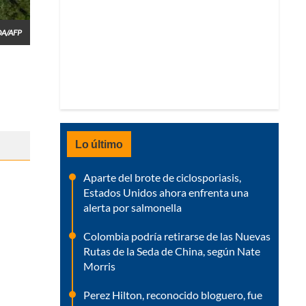
DA/AFP
Lo último
Aparte del brote de ciclosporiasis,
Estados Unidos ahora enfrenta una
alerta por salmonella
Colombia podría retirarse de las Nuevas
Rutas de la Seda de China, según Nate
Morris
Perez Hilton, reconocido bloguero, fue