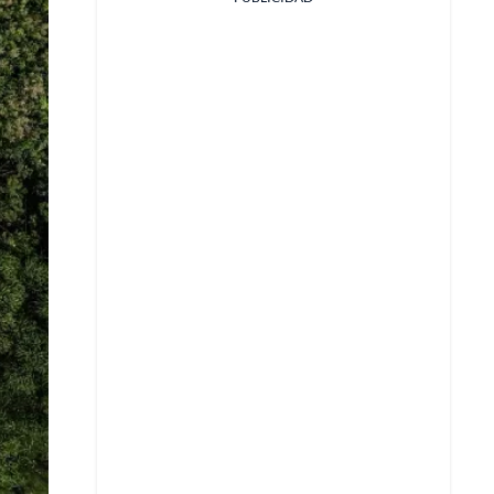
X
Whatsapp
Copiar enlace
Telegram
LinkedIn