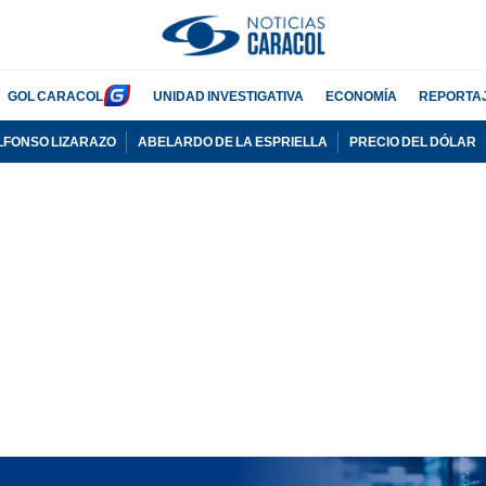
GOL CARACOL
UNIDAD INVESTIGATIVA
ECONOMÍA
REPORTA
LFONSO LIZARAZO
ABELARDO DE LA ESPRIELLA
PRECIO DEL DÓLAR
PUBLICIDAD