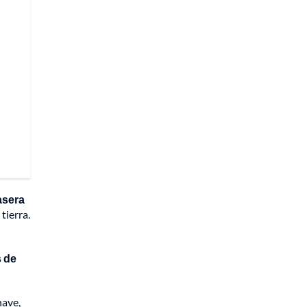
asera
tierra.
s de
nave,