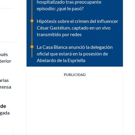
hospitalizado tras preocupante
episodio: ¿qué le pasó?
Hipótesis sobre el crimen del influencer
César Gastélum, captado en un vivo
transmitido por redes
La Casa Blanca anunció la delegación
oficial que estará en la posesión de
pués
Abelardo de la Espriella
terior
PUBLICIDAD
arias
prensa
 de
lgada