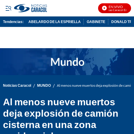
EN VIVO
Noticias Caracol En Vivo
Tendencias:
ABELARDO DE LA ESPRIELLA
GABINETE
DONALD TR
PUBLICIDAD
/
/
Noticias Caracol
MUNDO
Al menos nueve muertos deja explosión de camión 
Al menos nueve muertos
deja explosión de camión
cisterna en una zona