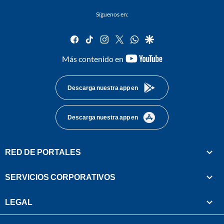
Síguenos en:
facebook
tiktok
instagram
twitter
whatsapp
google
youtube-
Más contenido en
footer
Descarga nuestra app en
Descarga nuestra app en
RED DE PORTALES
SERVICIOS CORPORATIVOS
LEGAL