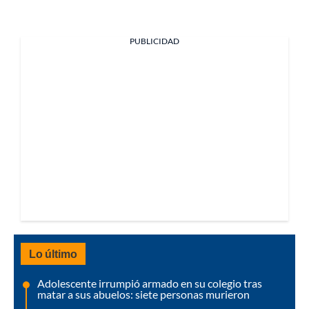
PUBLICIDAD
Lo último
Adolescente irrumpió armado en su colegio tras
matar a sus abuelos: siete personas murieron