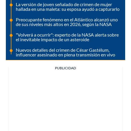
La versión de joven señalado de crimen de mujer
hallada en una maleta: su esposa ayudó a capturarlo
Preocupante fenómeno en el Atlántico alcanzó uno
de sus niveles más altos en 2026, según la NASA
"Volverá a ocurrir": experto de la NASA alerta sobre
el inevitable impacto de un asteroide
Nuevos detalles del crimen de César Gastélum,
influencer asesinado en plena transmisión en vivo
PUBLICIDAD