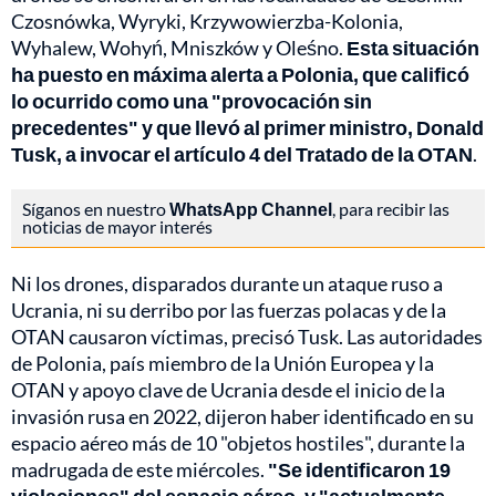
Czosnówka, Wyryki, Krzywowierzba-Kolonia,
Wyhalew, Wohyń, Mniszków y Oleśno.
Esta situación
ha puesto en máxima alerta a Polonia, que calificó
lo ocurrido como una "provocación sin
precedentes" y que llevó al primer ministro, Donald
Tusk, a invocar el artículo 4 del Tratado de la OTAN
.
Síganos en nuestro
WhatsApp Channel
, para recibir las
noticias de mayor interés
Ni los drones, disparados durante un ataque ruso a
Ucrania, ni su derribo por las fuerzas polacas y de la
OTAN causaron víctimas, precisó Tusk. Las autoridades
de Polonia, país miembro de la Unión Europea y la
OTAN y apoyo clave de Ucrania desde el inicio de la
invasión rusa en 2022, dijeron haber identificado en su
espacio aéreo más de 10 "objetos hostiles", durante la
madrugada de este miércoles.
"Se identificaron 19