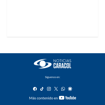
Síguenos en:
facebook
tiktok
instagram
twitter
whatsapp
google
youtube-
Más contenido en
footer