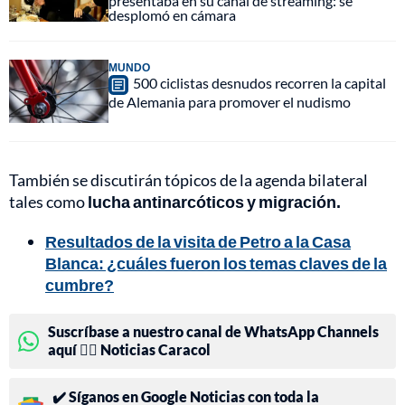
presentaba en su canal de streaming: se
desplomó en cámara
MUNDO
500 ciclistas desnudos recorren la capital
de Alemania para promover el nudismo
También se discutirán tópicos de la agenda bilateral
tales como
lucha antinarcóticos y migración.
Resultados de la visita de Petro a la Casa
Blanca: ¿cuáles fueron los temas claves de la
cumbre?
Suscríbase a nuestro canal de WhatsApp Channels
aquí 👉🏻 Noticias Caracol
✔️ Síganos en Google Noticias con toda la