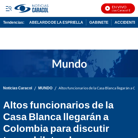
EN VIVO
Noticias Caracol En Vivo
Tendencias:
ABELARDO DE LA ESPRIELLA
GABINETE
ACCIDENTE 
PUBLICIDAD
/
/
Noticias Caracol
MUNDO
Altos funcionarios de la Casa Blanca llegarán a Co
Altos funcionarios de la
Casa Blanca llegarán a
Colombia para discutir