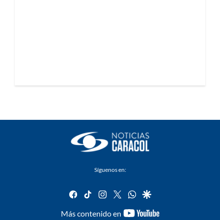
Síguenos en:
facebook
tiktok
instagram
twitter
whatsapp
google
youtube-
Más contenido en