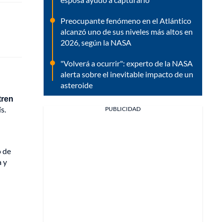
Preocupante fenómeno en el Atlántico
alcanzó uno de sus niveles más altos en
2026, según la NASA
"Volverá a ocurrir": experto de la NASA
alerta sobre el inevitable impacto de un
asteroide
tren
s.
PUBLICIDAD
o de
 y