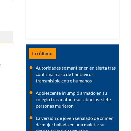
Lo último
e
Autoridades se mantienen en alerta tras
confirmar caso de hantavirus
transmisible entre humanos
Adolescente irrumpió armado en su
colegio tras matar a sus abuelos: siete
personas murieron
La versión de joven señalado de crimen
de mujer hallada en una maleta: su
esposa ayudó a capturarlo