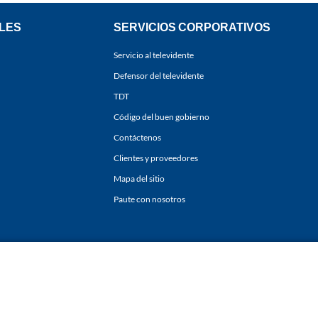
LES
SERVICIOS CORPORATIVOS
Servicio al televidente
Defensor del televidente
TDT
Código del buen gobierno
Contáctenos
Clientes y proveedores
Mapa del sitio
Paute con nosotros
ones
y
Políticas de Tratamiento de la Información
de
CARACOL TELEVISIÓN S.A.
Todo
sí como su traducción a cualquier idioma sin autorización escrita de su titular. Repro