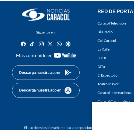
RED DE PORTA
Caracol Televisión
Blu Radio
Síguenos en:
Gol Caracol
facebook
tiktok
instagram
twitter
whatsapp
google
La Kalle
youtube-
Más contenido en
HJCK
footer
DiTu
Descarga nuestra app en
El Espectador
Teatro Mayor
Descarga nuestra app en
Caracol Internacional
Caracol Corporativo
Caracol Next
El uso de este sitio web implica la aceptación de los
Términos y condici
Derechos Reservados D.R.A. Prohibida su reproducción total o parcial, a