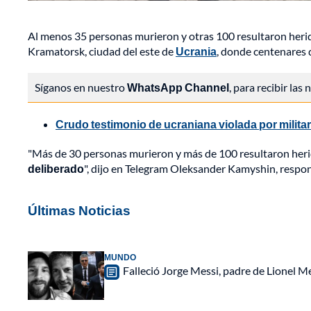
Al menos 35 personas murieron y otras 100 resultaron herid
Kramatorsk, ciudad del este de
Ucrania
, donde centenares d
Síganos en nuestro
WhatsApp Channel
, para recibir las
Crudo testimonio de ucraniana violada por milita
"Más de 30 personas murieron y más de 100 resultaron herida
deliberado
", dijo en Telegram Oleksander Kamyshin, respon
Últimas Noticias
MUNDO
Falleció Jorge Messi, padre de Lionel 