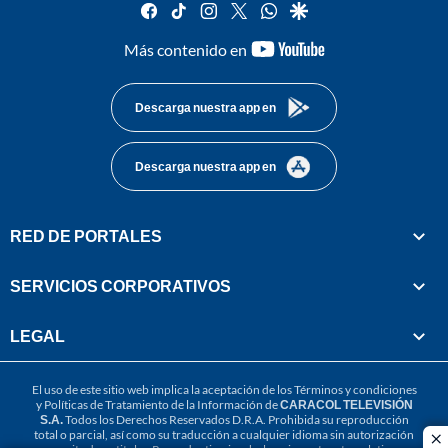
facebook
tiktok
instagram
twitter
whatsapp
google
youtube-
Más contenido en
footer
Descarga nuestra app en
Descarga nuestra app en
RED DE PORTALES
SERVICIOS CORPORATIVOS
LEGAL
El uso de este sitio web implica la aceptación de los
Términos y condiciones
y
Políticas de Tratamiento de la Información
de
CARACOL TELEVISIÓN
S.A.
Todos los Derechos Reservados D.R.A. Prohibida su reproducción
total o parcial, así como su traducción a cualquier idioma sin autorización
cl