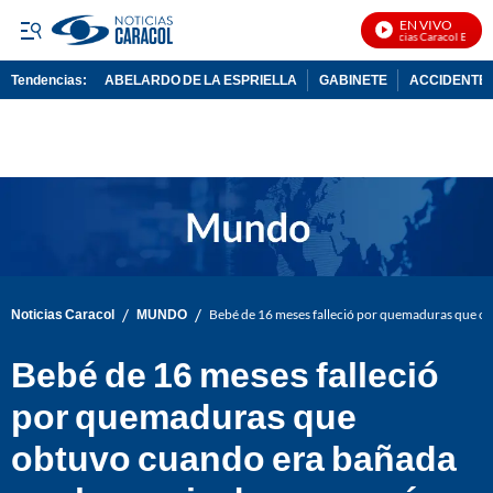
EN VIVO
Noticias Caracol En Vivo
Tendencias:
ABELARDO DE LA ESPRIELLA
GABINETE
ACCIDENTE 
PUBLICIDAD
/
/
Noticias Caracol
MUNDO
Bebé de 16 meses falleció por quemaduras que ob
Bebé de 16 meses falleció
por quemaduras que
obtuvo cuando era bañada