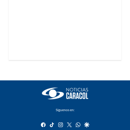
Síguenos en:
facebook
tiktok
instagram
twitter
whatsapp
google