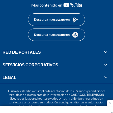
youtube-
Más contenido en
footer
Descarga nuestra app en
Descarga nuestra app en
RED DE PORTALES
SERVICIOS CORPORATIVOS
LEGAL
El uso de este sitio web implica la aceptación de los
Términos y condiciones
y
Políticas de Tratamiento de la Información
de
CARACOL TELEVISIÓN
S.A.
Todos los Derechos Reservados D.R.A. Prohibida su reproducción
total o parcial, así como su traducción a cualquier idioma sin autorización
cl
escrita de su titular. Reproduction in whole or in part, or translation
without written permission is prohibited. All rights reserved 2025.