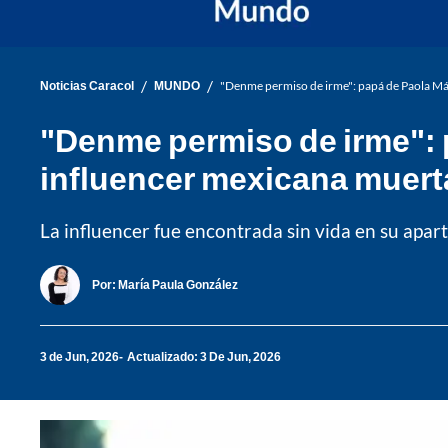
/
/
Noticias Caracol
MUNDO
"Denme permiso de irme": papá de Paola Má
"Denme permiso de irme": 
influencer mexicana muert
La influencer fue encontrada sin vida en su apa
Por:
María Paula González
3 de Jun, 2026
Actualizado: 3 De Jun, 2026