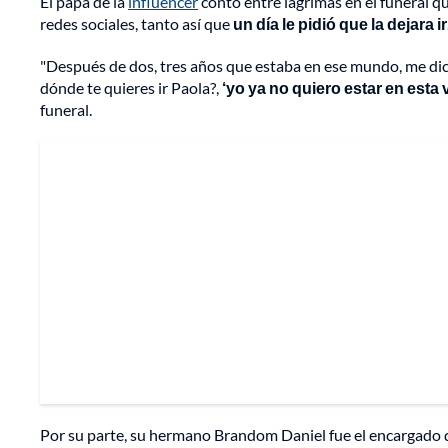
El papá de la
influencer
contó entre lágrimas en el funeral 
redes sociales, tanto así que
un día le pidió que la dejara ir
"Después de dos, tres años que estaba en ese mundo, me di
dónde te quieres ir Paola?,
‘yo ya no quiero estar en esta
funeral.
Por su parte, su hermano Brandom Daniel fue el encargado de