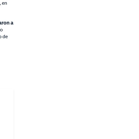
, en
aron a
mo
o de