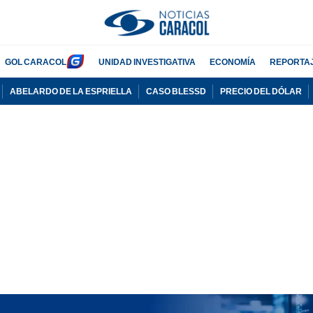
GOL CARACOL
UNIDAD INVESTIGATIVA
ECONOMÍA
REPORTA
ABELARDO DE LA ESPRIELLA
CASO BLESSD
PRECIO DEL DÓLAR
PUBLICIDAD