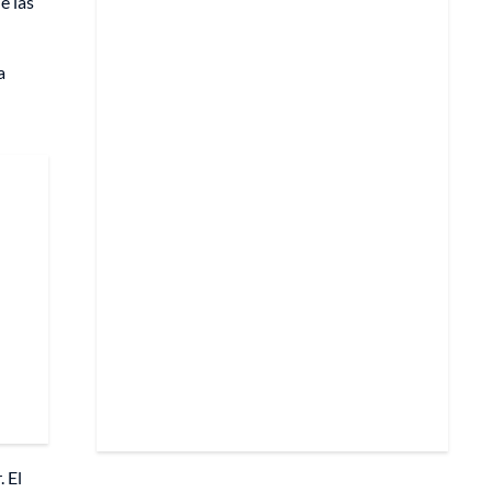
e las
a
l
 El