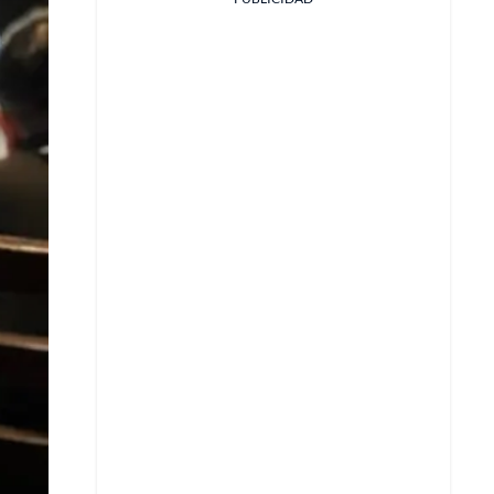
Facebook
X
Whatsapp
Copiar enlace
Telegram
LinkedIn