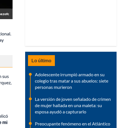
uezofc
ional.
ay
Lo último
Adolescente irrumpió armado en su
n sus
colegio tras matar a sus abuelos: siete
rquez,
personas murieron
La versión de joven señalado de crimen
de mujer hallada en una maleta: su
esposa ayudó a capturarlo
blicó
e mi
Preocupante fenómeno en el Atlántico