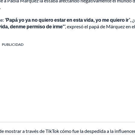
que a Paola Márquez la estaba afectando negativamente el mundo d
.
ce:
‘Papá yo ya no quiero estar en esta vida, yo me quiero ir’,
¿
 vida, denme permiso de irme'
”, expresó el papá de Márquez en e
PUBLICIDAD
 mostrar a través de TikTok cómo fue la despedida a la influencer.