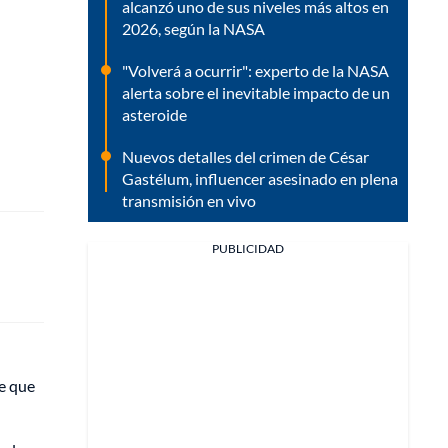
alcanzó uno de sus niveles más altos en
2026, según la NASA
"Volverá a ocurrir": experto de la NASA
alerta sobre el inevitable impacto de un
asteroide
Nuevos detalles del crimen de César
Gastélum, influencer asesinado en plena
transmisión en vivo
PUBLICIDAD
le que