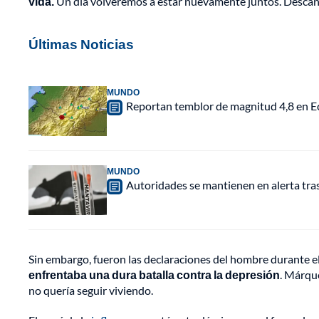
vida.
Un día volveremos a estar nuevamente juntos. Descansa
Últimas Noticias
MUNDO
Reportan temblor de magnitud 4,8 en Ec
MUNDO
Autoridades se mantienen en alerta tra
Sin embargo, fueron las declaraciones del hombre durante el
enfrentaba una dura batalla contra la depresión
. Márqu
no quería seguir viviendo.