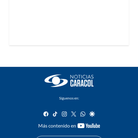
Síguenos en:
facebook
tiktok
instagram
twitter
whatsapp
google
youtube-
Más contenido en
footer