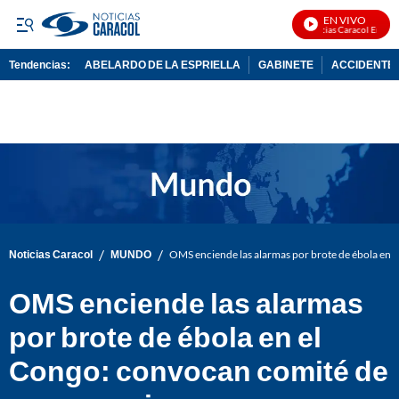
EN VIVO
Noticias Caracol En Vivo
Tendencias:
ABELARDO DE LA ESPRIELLA
GABINETE
ACCIDENTE 
PUBLICIDAD
/
/
Noticias Caracol
MUNDO
OMS enciende las alarmas por brote de ébola en 
OMS enciende las alarmas
por brote de ébola en el
Congo: convocan comité de