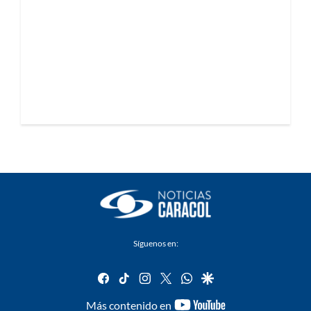
Síguenos en:
facebook
tiktok
instagram
twitter
whatsapp
google
youtube-
Más contenido en