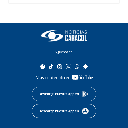
Síguenos en:
facebook
tiktok
instagram
twitter
whatsapp
google
youtube-
Más contenido en
footer
Descarga nuestra app en
Descarga nuestra app en