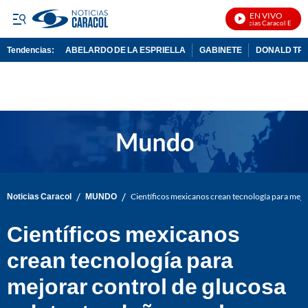
EN VIVO
Noticias Caracol En Vivo
Tendencias:
ABELARDO DE LA ESPRIELLA
GABINETE
DONALD TR
PUBLICIDAD
/
/
Noticias Caracol
MUNDO
Científicos mexicanos crean tecnología para mejor
Científicos mexicanos
crean tecnología para
mejorar control de glucosa