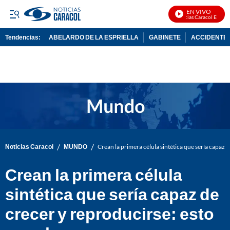
EN VIVO
Noticias Caracol En Vivo
Tendencias:
ABELARDO DE LA ESPRIELLA
GABINETE
ACCIDENTE 
PUBLICIDAD
/
/
Noticias Caracol
MUNDO
Crean la primera célula sintética que sería capaz d
Crean la primera célula
sintética que sería capaz de
crecer y reproducirse: esto