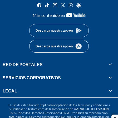
facebook
tiktok
instagram
twitter
whatsapp
google
youtube-
Más contenido en
footer
Descarga nuestra app en
Descarga nuestra app en
RED DE PORTALES
SERVICIOS CORPORATIVOS
LEGAL
El uso de este sitio web implica la aceptación de los
Términos y condiciones
y
Políticas de Tratamiento de la Información
de
CARACOL TELEVISIÓN
S.A.
Todos los Derechos Reservados D.R.A. Prohibida su reproducción
total o parcial, así como su traducción a cualquier idioma sin autorización