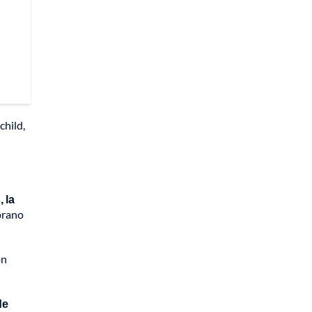
child,
 la
prano
on
de