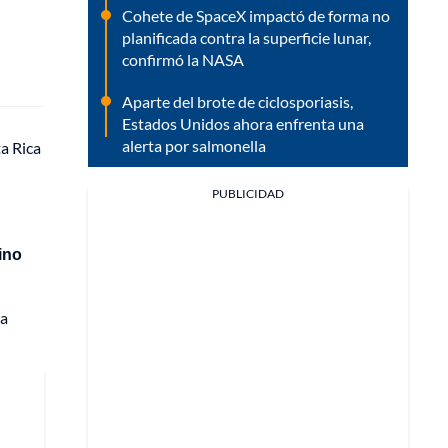
Cohete de SpaceX impactó de forma no
planificada contra la superficie lunar,
confirmó la NASA
Aparte del brote de ciclosporiasis,
Estados Unidos ahora enfrenta una
alerta por salmonella
a Rica
PUBLICIDAD
ino
ra