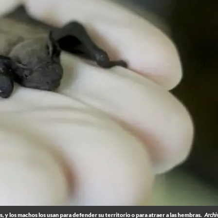
, y los machos los usan para defender su territorio o para atraer a las hembras.
Archi