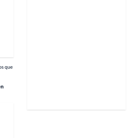
os que
en