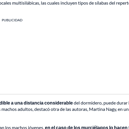
ocales multisilábicas, las cuales incluyen tipos de sílabas del reper
PUBLICIDAD
dible a una distancia considerable
del dormidero, puede durar
s machos adultos, destacó otra de las autoras, Martina Nagy, en un
ean los machos jóvenes,
en el caso de los murciélagos lo hacen 