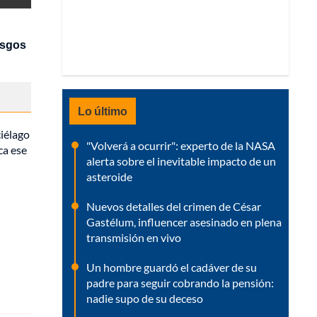
asgos
Lo último
ciélago
"Volverá a ocurrir": experto de la NASA
ca ese
alerta sobre el inevitable impacto de un
asteroide
Nuevos detalles del crimen de César
Gastélum, influencer asesinado en plena
transmisión en vivo
Un hombre guardó el cadáver de su
padre para seguir cobrando la pensión:
nadie supo de su deceso