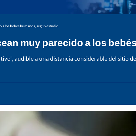
o a los bebés humanos, según estudio
cean muy parecido a los bebé
vo", audible a una distancia considerable del sitio d