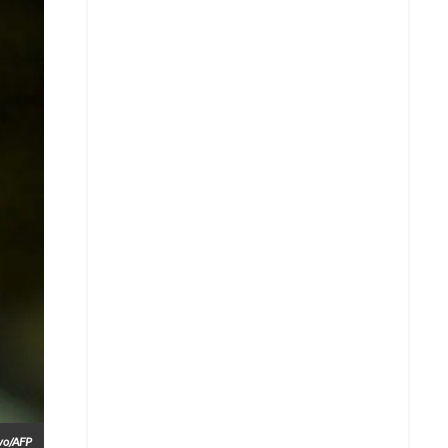
Whatsapp
Copiar enlace
Telegram
LinkedIn
vo/AFP