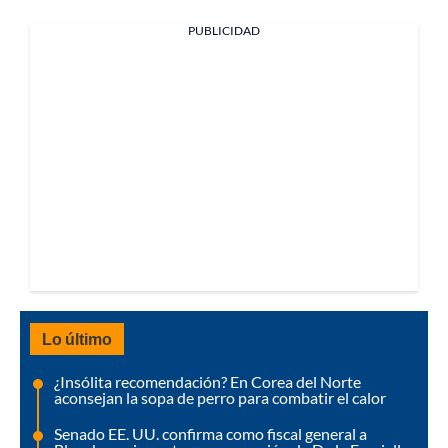
PUBLICIDAD
Lo último
¿Insólita recomendación? En Corea del Norte
aconsejan la sopa de perro para combatir el calor
Senado EE. UU. confirma como fiscal general a