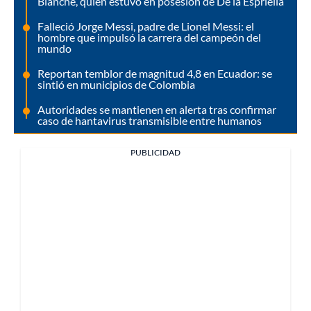
Blanche, quien estuvo en posesión de De la Espriella
Falleció Jorge Messi, padre de Lionel Messi: el
hombre que impulsó la carrera del campeón del
mundo
Reportan temblor de magnitud 4,8 en Ecuador: se
sintió en municipios de Colombia
Autoridades se mantienen en alerta tras confirmar
caso de hantavirus transmisible entre humanos
PUBLICIDAD