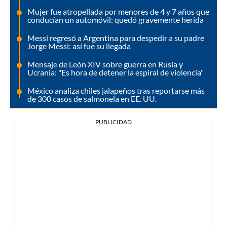
Mujer fue atropellada por menores de 4 y 7 años que
conducían un automóvil: quedó gravemente herida
Messi regresó a Argentina para despedir a su padre
Jorge Messi: así fue su llegada
Mensaje de León XIV sobre guerra en Rusia y
Ucrania: "Es hora de detener la espiral de violencia"
México analiza chiles jalapeños tras reportarse más
de 300 casos de salmonela en EE. UU.
PUBLICIDAD