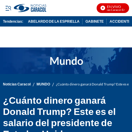
EN VIVO
Noticias Caracol En Vivo
Tendencias:
ABELARDO DE LA ESPRIELLA
GABINETE
ACCIDENTE 
PUBLICIDAD
/
/
Noticias Caracol
MUNDO
¿Cuánto dinero ganará Donald Trump? Este es el s
¿Cuánto dinero ganará
Donald Trump? Este es el
salario del presidente de