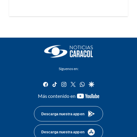
Síguenos en:
facebook
tiktok
instagram
twitter
whatsapp
google
youtube-
Más contenido en
footer
Descarga nuestra app en
Descarga nuestra app en