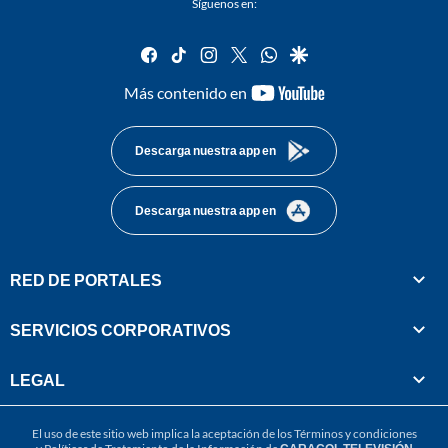
Síguenos en:
facebook
tiktok
instagram
twitter
whatsapp
google
youtube-
Más contenido en
footer
Descarga nuestra app en
Descarga nuestra app en
RED DE PORTALES
SERVICIOS CORPORATIVOS
LEGAL
El uso de este sitio web implica la aceptación de los
Términos y condiciones