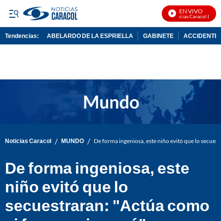
EN VIVO
Noticias Caracol En Viv
Tendencias:
ABELARDO DE LA ESPRIELLA
GABINETE
ACCIDENTE 
PUBLICIDAD
/
/
Noticias Caracol
MUNDO
De forma ingeniosa, este niño evitó que lo secues
De forma ingeniosa, este
niño evitó que lo
secuestraran: "Actúa como