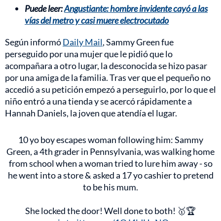
Puede leer:
Angustiante: hombre invidente cayó a las
vías del metro y casi muere electrocutado
Según informó
Daily Mail
, Sammy Green fue
perseguido por una mujer que le pidió que lo
acompañara a otro lugar, la desconocida se hizo pasar
por una amiga de la familia. Tras ver que el pequeño no
accedió a su petición empezó a perseguirlo, por lo que el
niño entró a una tienda y se acercó rápidamente a
Hannah Daniels, la joven que atendía el lugar.
10 yo boy escapes woman following him: Sammy
Green, a 4th grader in Pennsylvania, was walking home
from school when a woman tried to lure him away - so
he went into a store & asked a 17 yo cashier to pretend
to be his mum.
She locked the door! Well done to both! 🥇🏆