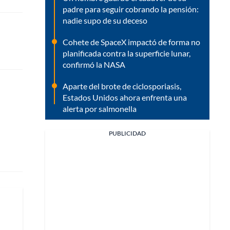
padre para seguir cobrando la pensión:
nadie supo de su deceso
Cohete de SpaceX impactó de forma no
planificada contra la superficie lunar,
confirmó la NASA
Aparte del brote de ciclosporiasis,
Estados Unidos ahora enfrenta una
alerta por salmonella
PUBLICIDAD