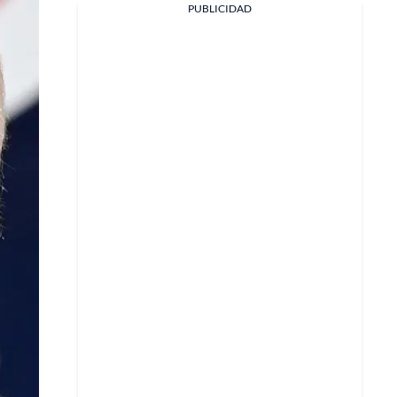
PUBLICIDAD
Facebook
X
Whatsapp
Copiar enlace
Telegram
LinkedIn