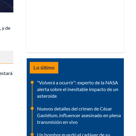
, y de
Lo último
estará
"Volverá a ocurrir": experto de la NASA
alerta sobre el inevitable impacto de un
asteroide
Nuevos detalles del crimen de César
Gastélum, influencer asesinado en plena
transmisión en vivo
Un hombre guardó el cadáver de su