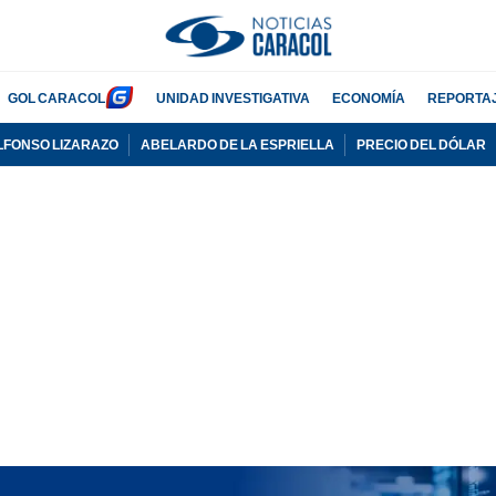
GOL CARACOL
UNIDAD INVESTIGATIVA
ECONOMÍA
REPORTA
LFONSO LIZARAZO
ABELARDO DE LA ESPRIELLA
PRECIO DEL DÓLAR
PUBLICIDAD