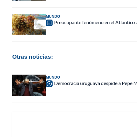
MUNDO
Preocupante fenómeno en el Atlántico a
Otras noticias:
MUNDO
Democracia uruguaya despide a Pepe Muj