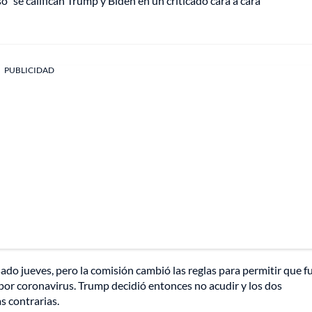
" se califican Trump y Biden en un criticado cara a cara
PUBLICIDAD
do jueves, pero la comisión cambió las reglas para permitir que f
 por coronavirus. Trump decidió entonces no acudir y los dos
s contrarias.