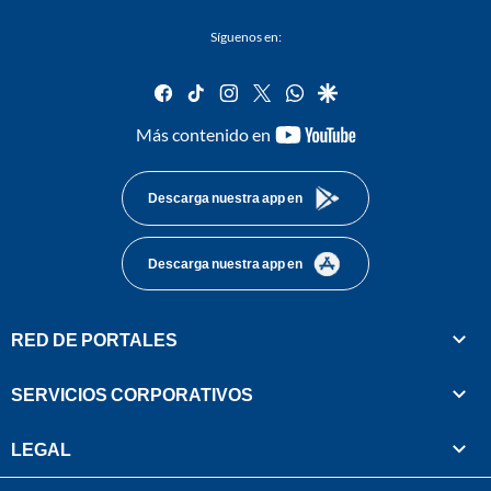
Síguenos en:
facebook
tiktok
instagram
twitter
whatsapp
google
youtube-
Más contenido en
footer
Descarga nuestra app en
Descarga nuestra app en
RED DE PORTALES
SERVICIOS CORPORATIVOS
LEGAL