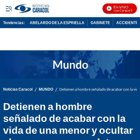
EN VIVO
Noticias Caracol En Vivo
Tendencias:
ABELARDO DE LA ESPRIELLA
GABINETE
ACCIDENTE 
PUBLICIDAD
/
/
Noticias Caracol
MUNDO
Detienen a hombre señalado de acabar con la vida
Detienen a hombre
señalado de acabar con la
vida de una menor y ocultar