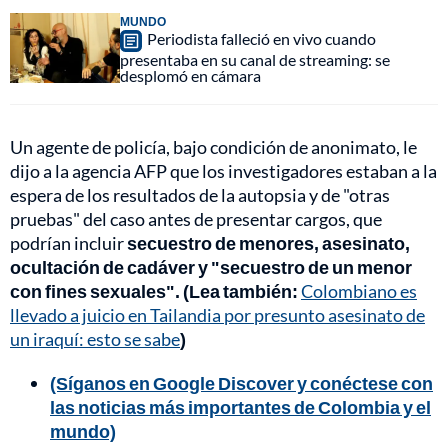
MUNDO
Periodista falleció en vivo cuando
presentaba en su canal de streaming: se
desplomó en cámara
Un agente de policía, bajo condición de anonimato, le
dijo a la agencia AFP que los investigadores estaban a la
espera de los resultados de la autopsia y de "otras
pruebas" del caso antes de presentar cargos, que
podrían incluir
secuestro de menores, asesinato,
ocultación de cadáver y "secuestro de un menor
con fines sexuales". (Lea también:
Colombiano es
llevado a juicio en Tailandia por presunto asesinato de
un iraquí: esto se sabe
)
(Síganos en Google Discover y conéctese con
las noticias más importantes de Colombia y el
mundo)