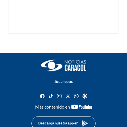
Síguenos en:
facebook
tiktok
instagram
twitter
whatsapp
google
youtube-
Más contenido en
footer
Descarga nuestra app en