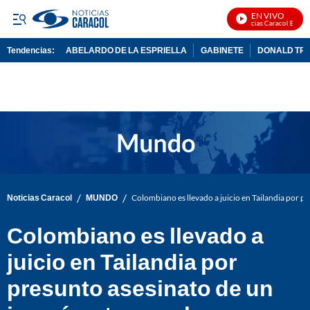
EN VIVO
Noticias Caracol En Vivo
Tendencias:
ABELARDO DE LA ESPRIELLA
GABINETE
DONALD TR
PUBLICIDAD
/
/
Noticias Caracol
MUNDO
Colombiano es llevado a juicio en Tailandia por pr
Colombiano es llevado a
juicio en Tailandia por
presunto asesinato de un