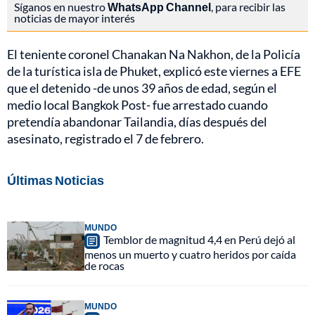
Síganos en nuestro
WhatsApp Channel
, para recibir las
noticias de mayor interés
El teniente coronel Chanakan Na Nakhon, de la Policía
de la turística isla de Phuket, explicó este viernes a EFE
que el detenido -de unos 39 años de edad, según el
medio local Bangkok Post- fue arrestado cuando
pretendía abandonar Tailandia, días después del
asesinato, registrado el 7 de febrero.
Últimas Noticias
MUNDO
Temblor de magnitud 4,4 en Perú dejó al
menos un muerto y cuatro heridos por caída
de rocas
MUNDO