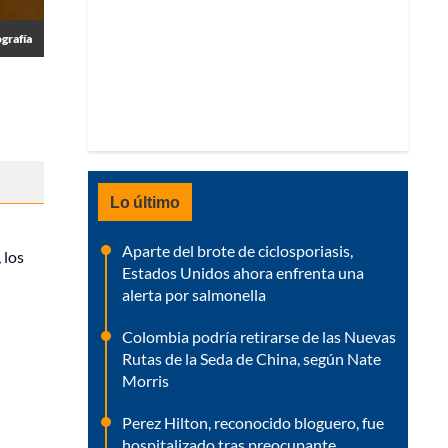
ografía
Lo último
Aparte del brote de ciclosporiasis,
 los
Estados Unidos ahora enfrenta una
alerta por salmonella
Colombia podría retirarse de las Nuevas
Rutas de la Seda de China, según Nate
Morris
Perez Hilton, reconocido bloguero, fue
hospitalizado tras preocupante