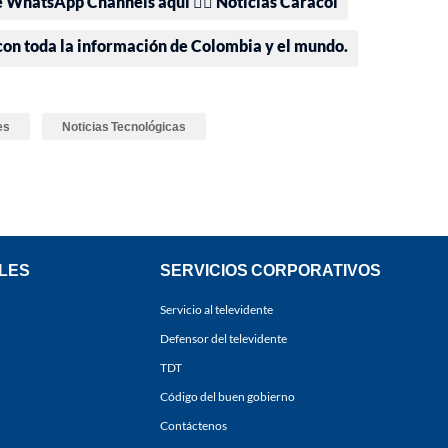
e WhatsApp Channels aquí 👉🏻 Noticias Caracol
 con toda la información de Colombia y el mundo.
es
Noticias Tecnológicas
LES
SERVICIOS CORPORATIVOS
Servicio al televidente
Defensor del televidente
TDT
Código del buen gobierno
Contáctenos