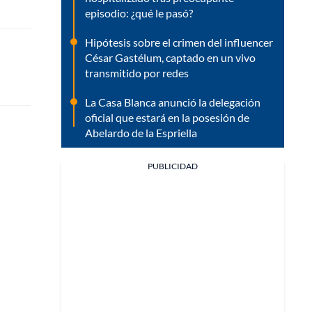
episodio: ¿qué le pasó?
Hipótesis sobre el crimen del influencer
César Gastélum, captado en un vivo
transmitido por redes
La Casa Blanca anunció la delegación
oficial que estará en la posesión de
Abelardo de la Espriella
PUBLICIDAD