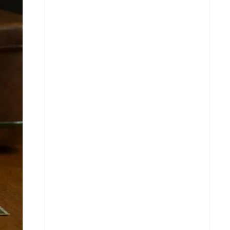
Facebook
X
Whatsapp
Copiar enlace
Telegram
LinkedIn