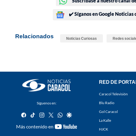
Suscríbase a nuestro canal d
✔️ Síganos en Google Noticias
Relacionados
Noticias Curiosas
Redes social
RED DE PORTA
Caracol Televisión
Blu Radio
Síguenos en:
Gol Caracol
facebook
tiktok
instagram
twitter
whatsapp
google
La Kalle
youtube-
Más contenido en
HJCK
footer