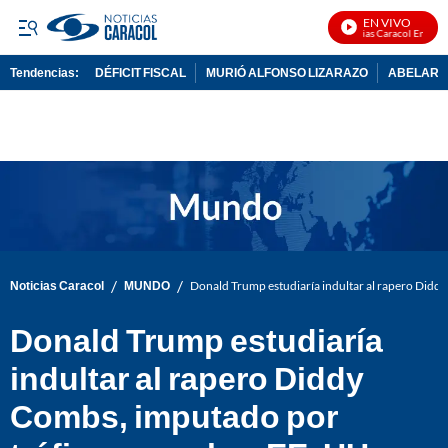
EN VIVO
Noticias Caracol En Vivo
Tendencias:
DÉFICIT FISCAL
MURIÓ ALFONSO LIZARAZO
ABELARDO
PUBLICIDAD
/
/
Noticias Caracol
MUNDO
Donald Trump estudiaría indultar al rapero Diddy
Donald Trump estudiaría
indultar al rapero Diddy
Combs, imputado por