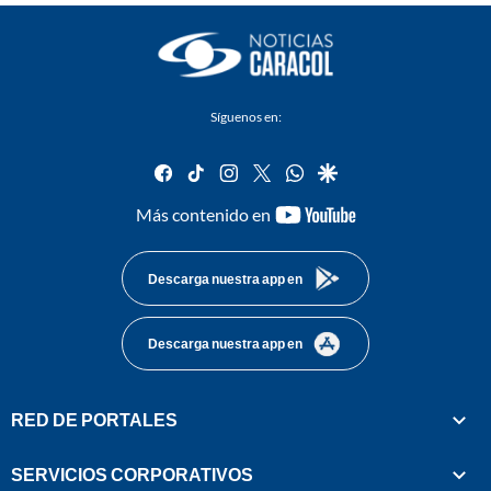
Síguenos en:
facebook
tiktok
instagram
twitter
whatsapp
google
youtube-
Más contenido en
footer
Descarga nuestra app en
Descarga nuestra app en
RED DE PORTALES
SERVICIOS CORPORATIVOS