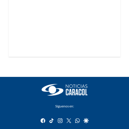
Síguenos en:
facebook
tiktok
instagram
twitter
whatsapp
google