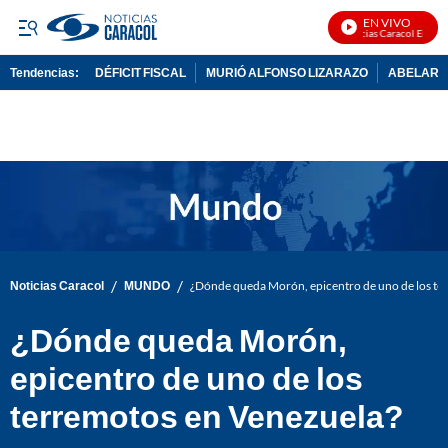
EN VIVO
Noticias Caracol En Vivo
Tendencias:
DÉFICIT FISCAL
MURIÓ ALFONSO LIZARAZO
ABELARDO
PUBLICIDAD
/
/
Noticias Caracol
MUNDO
¿Dónde queda Morón, epicentro de uno de los te
¿Dónde queda Morón,
epicentro de uno de los
terremotos en Venezuela?