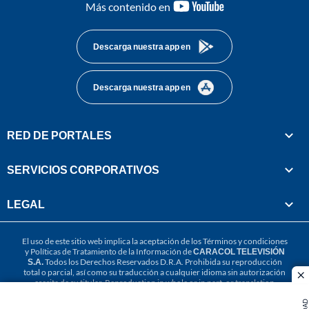
youtube-
Más contenido en
footer
Descarga nuestra app en
Descarga nuestra app en
RED DE PORTALES
SERVICIOS CORPORATIVOS
LEGAL
El uso de este sitio web implica la aceptación de los
Términos y condiciones
y
Políticas de Tratamiento de la Información
de
CARACOL TELEVISIÓN
S.A.
Todos los Derechos Reservados D.R.A. Prohibida su reproducción
total o parcial, así como su traducción a cualquier idioma sin autorización
cl
escrita de su titular. Reproduction in whole or in part, or translation
without written permission is prohibited. All rights reserved 2025.