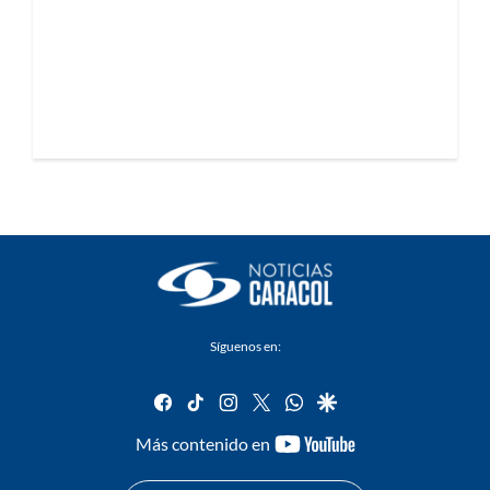
Síguenos en:
facebook
tiktok
instagram
twitter
whatsapp
google
youtube-
Más contenido en
footer