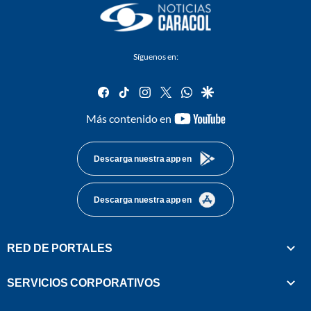
Síguenos en:
facebook
tiktok
instagram
twitter
whatsapp
google
youtube-
Más contenido en
footer
Descarga nuestra app en
Descarga nuestra app en
RED DE PORTALES
SERVICIOS CORPORATIVOS