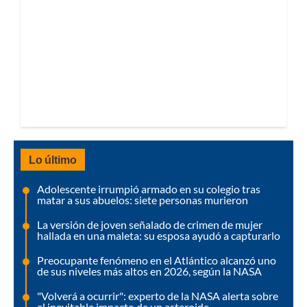
Lo último
Adolescente irrumpió armado en su colegio tras
matar a sus abuelos: siete personas murieron
La versión de joven señalado de crimen de mujer
hallada en una maleta: su esposa ayudó a capturarlo
Preocupante fenómeno en el Atlántico alcanzó uno
de sus niveles más altos en 2026, según la NASA
"Volverá a ocurrir": experto de la NASA alerta sobre
el inevitable impacto de un asteroide