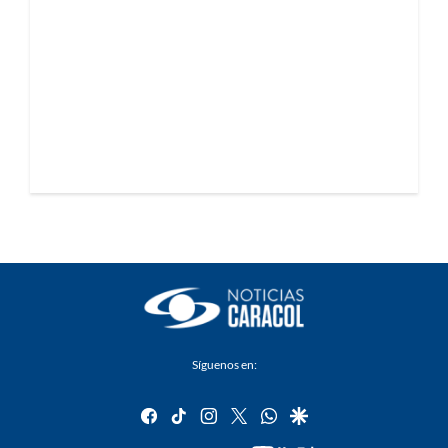
Síguenos en:
facebook
tiktok
instagram
twitter
whatsapp
google