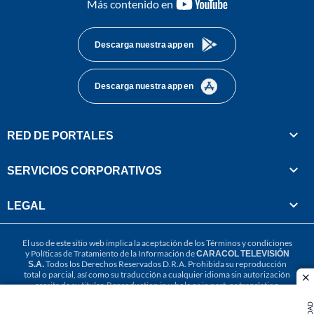
youtube-
Más contenido en
footer
Descarga nuestra app en
Descarga nuestra app en
RED DE PORTALES
SERVICIOS CORPORATIVOS
LEGAL
El uso de este sitio web implica la aceptación de los
Términos y condiciones
y
Políticas de Tratamiento de la Información
de
CARACOL TELEVISIÓN
S.A.
Todos los Derechos Reservados D.R.A. Prohibida su reproducción
total o parcial, así como su traducción a cualquier idioma sin autorización
cl
escrita de su titular. Reproduction in whole or in part, or translation
without written permission is prohibited. All rights reserved 2025.