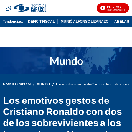
EN VIVO
Noticias Caracol En Vivo
Tendencias:
DÉFICIT FISCAL
MURIÓ ALFONSO LIZARAZO
ABELARDO
PUBLICIDAD
/
/
Noticias Caracol
MUNDO
Los emotivos gestos de Cristiano Ronaldo con dos 
Los emotivos gestos de
Cristiano Ronaldo con dos
de los sobrevivientes a los