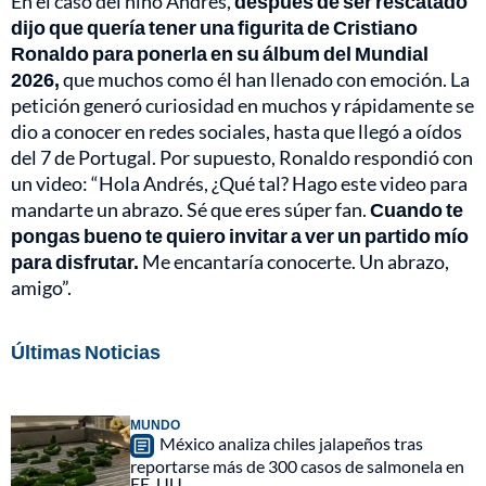
En el caso del niño Andrés,
después de ser rescatado
dijo que quería tener una figurita de Cristiano
Ronaldo para ponerla en su álbum del Mundial
2026,
que muchos como él han llenado con emoción. La
petición generó curiosidad en muchos y rápidamente se
dio a conocer en redes sociales, hasta que llegó a oídos
del 7 de Portugal. Por supuesto, Ronaldo respondió con
un video: “Hola Andrés, ¿Qué tal? Hago este video para
mandarte un abrazo. Sé que eres súper fan.
Cuando te
pongas bueno te quiero invitar a ver un partido mío
para disfrutar.
Me encantaría conocerte. Un abrazo,
amigo”.
Últimas Noticias
MUNDO
México analiza chiles jalapeños tras
reportarse más de 300 casos de salmonela en
EE. UU.