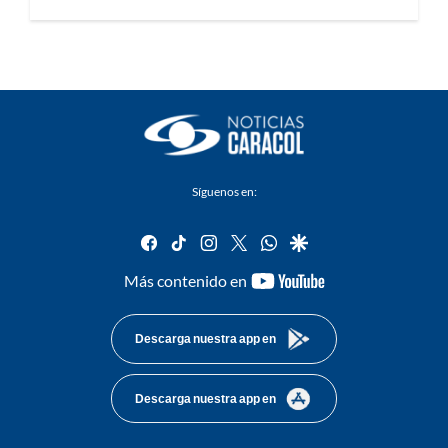
Síguenos en:
facebook
tiktok
instagram
twitter
whatsapp
google
youtube-
Más contenido en
footer
Descarga nuestra app en
Descarga nuestra app en