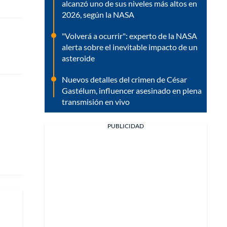
alcanzó uno de sus niveles más altos en
2026, según la NASA
"Volverá a ocurrir": experto de la NASA
alerta sobre el inevitable impacto de un
asteroide
Nuevos detalles del crimen de César
Gastélum, influencer asesinado en plena
transmisión en vivo
PUBLICIDAD