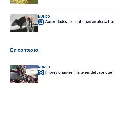
MUNDO
Autoridades se mantienen en alerta tra
En contexto:
MUNDO
Impresionantes imágenes del caos que hu