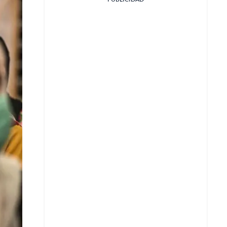
Facebook
X
Whatsapp
Copiar enlace
Telegram
LinkedIn