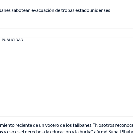
libanes sabotean evacuación de tropas estadounidenses
PUBLICIDAD
iamiento reciente de un vocero de los talibanes. “Nosotros recono
s y eso es el derecho a la educación y la burka”, afirmó Suhail Shah