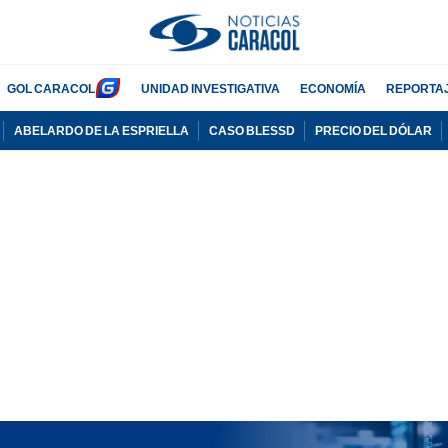
GOL CARACOL
UNIDAD INVESTIGATIVA
ECONOMÍA
REPORTA
ABELARDO DE LA ESPRIELLA
CASO BLESSD
PRECIO DEL DÓLAR
PUBLICIDAD