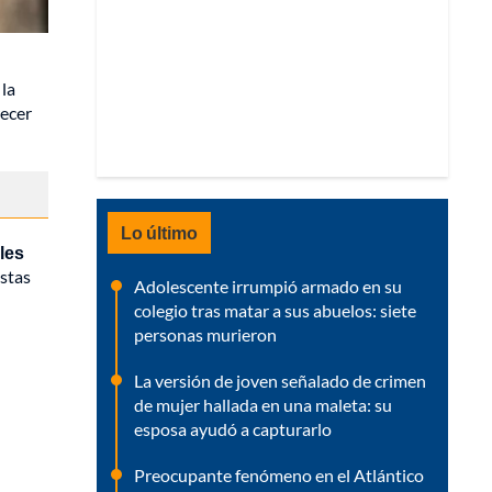
 la
recer
Lo último
les
stas
Adolescente irrumpió armado en su
colegio tras matar a sus abuelos: siete
personas murieron
La versión de joven señalado de crimen
de mujer hallada en una maleta: su
esposa ayudó a capturarlo
Preocupante fenómeno en el Atlántico