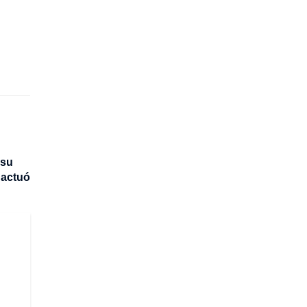
 su
 actuó