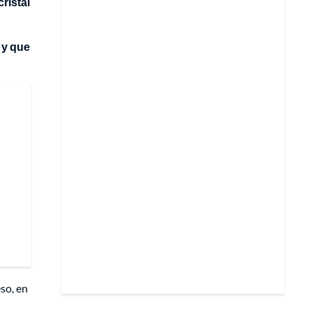
ristal
 y que
so, en