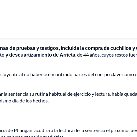
enas de pruebas y testigos, incluida la compra de cuchillos y
ato y descuartizamiento de Arrieta
, de 44 años, cuyos restos fue
ncluyente al no haberse encontrado partes del cuerpo clave como e
 la sentencia su rutina habitual de ejercicio y lectura, había qued
mismo día de los hechos.
icía de Phangan, acudirá a la lectura de la sentencia el próximo jue
e una enorme atención mediática.