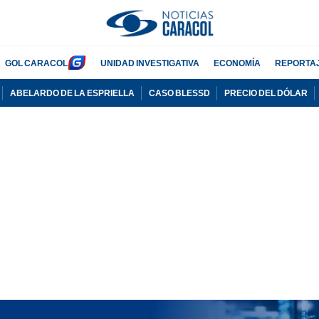
GOL CARACOL
UNIDAD INVESTIGATIVA
ECONOMÍA
REPORTA
ABELARDO DE LA ESPRIELLA
CASO BLESSD
PRECIO DEL DÓLAR
PUBLICIDAD