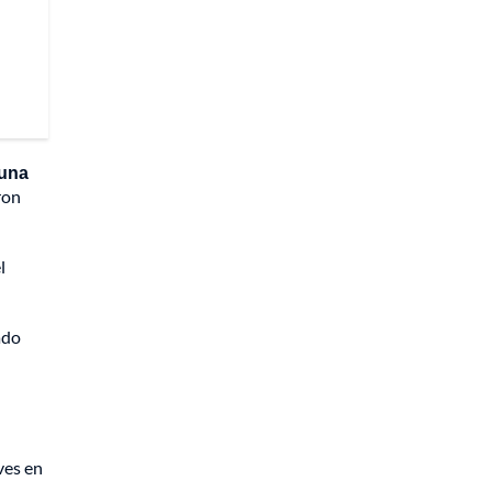
 una
ron
l
ado
ves en