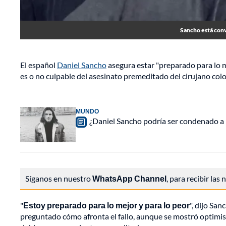
Sancho está conv
El español
Daniel Sancho
asegura estar "preparado para lo m
es o no culpable del asesinato premeditado del cirujano col
MUNDO
¿Daniel Sancho podría ser condenado a
Síganos en nuestro
WhatsApp Channel
, para recibir las
"
Estoy preparado para lo mejor y para lo peor
", dijo San
preguntado cómo afronta el fallo, aunque se mostró optimist