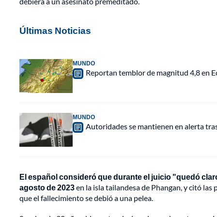
debiera a un asesinato premeditado.
Últimas Noticias
MUNDO
Reportan temblor de magnitud 4,8 en Ec
MUNDO
Autoridades se mantienen en alerta tra
El español consideró que durante el juicio "quedó claro 
agosto de 2023
en la isla tailandesa de Phangan, y citó la
que el fallecimiento se debió a una pelea.