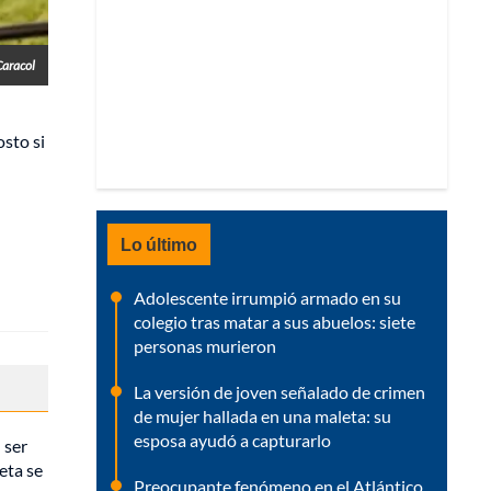
Caracol
osto si
Lo último
Adolescente irrumpió armado en su
colegio tras matar a sus abuelos: siete
personas murieron
La versión de joven señalado de crimen
de mujer hallada en una maleta: su
esposa ayudó a capturarlo
 ser
eta se
Preocupante fenómeno en el Atlántico