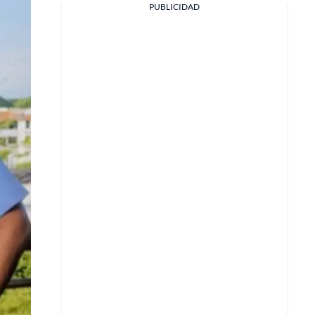
PUBLICIDAD
Facebook
X
Whatsapp
Copiar enlace
Telegram
LinkedIn