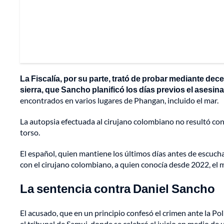
La Fiscalía, por su parte, trató de probar mediante dec
sierra, que Sancho planificó los días previos el asesin
encontrados en varios lugares de Phangan, incluido el mar.
La autopsia efectuada al cirujano colombiano no resultó co
torso.
El español, quien mantiene los últimos días antes de escuchar
con el cirujano colombiano, a quien conocía desde 2022, el 
La sentencia contra Daniel Sancho
El acusado, que en un principio confesó el crimen ante la Pol
el tribunal de Samui, donde se celebró el juicio en medio d