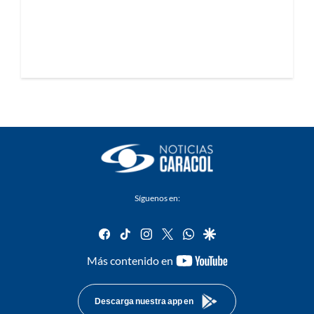
Síguenos en:
facebook
tiktok
instagram
twitter
whatsapp
google
youtube-
Más contenido en
footer
Descarga nuestra app en