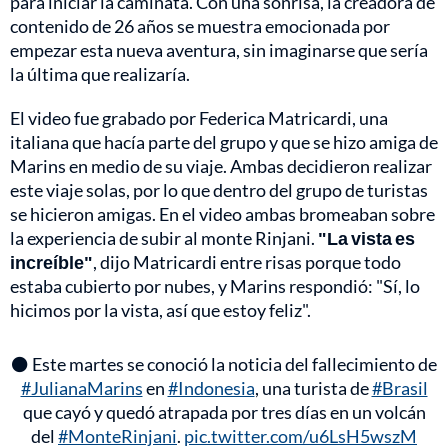
para iniciar la caminata. Con una sonrisa, la creadora de
contenido de 26 años se muestra emocionada por
empezar esta nueva aventura, sin imaginarse que sería
la última que realizaría.
El video fue grabado por Federica Matricardi, una
italiana que hacía parte del grupo y que se hizo amiga de
Marins en medio de su viaje. Ambas decidieron realizar
este viaje solas, por lo que dentro del grupo de turistas
se hicieron amigas. En el video ambas bromeaban sobre
la experiencia de subir al monte Rinjani.
"La vista es
increíble"
, dijo Matricardi entre risas porque todo
estaba cubierto por nubes, y Marins respondió: "Sí, lo
hicimos por la vista, así que estoy feliz".
⚫ Este martes se conoció la noticia del fallecimiento de
#JulianaMarins
en
#Indonesia
, una turista de
#Brasil
que cayó y quedó atrapada por tres días en un volcán
del
#MonteRinjani
.
pic.twitter.com/u6LsH5wszM