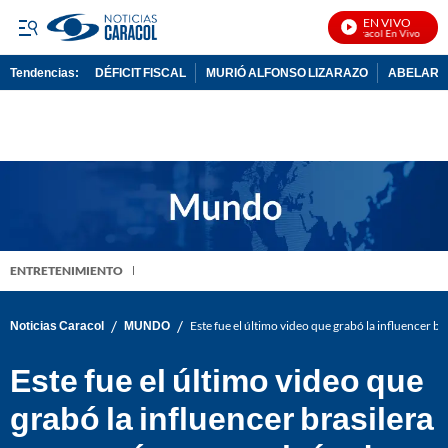
EN VIVO
Noticias Caracol En Vivo
Tendencias:
DÉFICIT FISCAL
MURIÓ ALFONSO LIZARAZO
ABELARDO
PUBLICIDAD
ENTRETENIMIENTO
/
/
Noticias Caracol
MUNDO
Este fue el último video que grabó la influencer b
Este fue el último video que
grabó la influencer brasilera