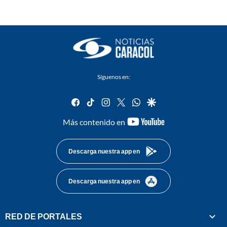
Síguenos en:
facebook
tiktok
instagram
twitter
whatsapp
google
youtube-
Más contenido en
footer
Descarga nuestra app en
Descarga nuestra app en
RED DE PORTALES