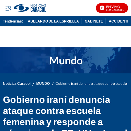
EN VIVO
Noticias Caracol En Vivo
Tendencias:
ABELARDO DE LA ESPRIELLA
GABINETE
ACCIDENTE 
PUBLICIDAD
/
/
Noticias Caracol
MUNDO
Gobierno iraní denuncia ataque contra escuela fem
Gobierno iraní denuncia
ataque contra escuela
femenina y responde a