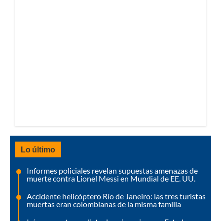
Lo último
Informes policiales revelan supuestas amenazas de
muerte contra Lionel Messi en Mundial de EE. UU.
Accidente helicóptero Río de Janeiro: las tres turistas
muertas eran colombianas de la misma familia