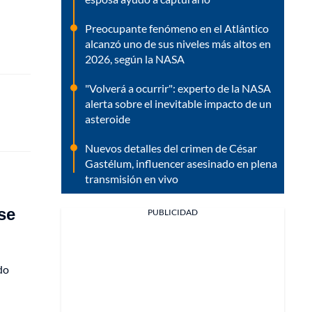
Preocupante fenómeno en el Atlántico
alcanzó uno de sus niveles más altos en
2026, según la NASA
"Volverá a ocurrir": experto de la NASA
alerta sobre el inevitable impacto de un
asteroide
Nuevos detalles del crimen de César
Gastélum, influencer asesinado en plena
transmisión en vivo
se
PUBLICIDAD
do