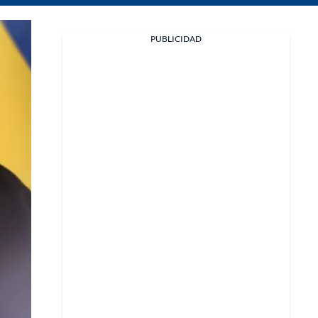
PUBLICIDAD
Facebook
X
Whatsapp
Copiar enlace
Telegram
LinkedIn