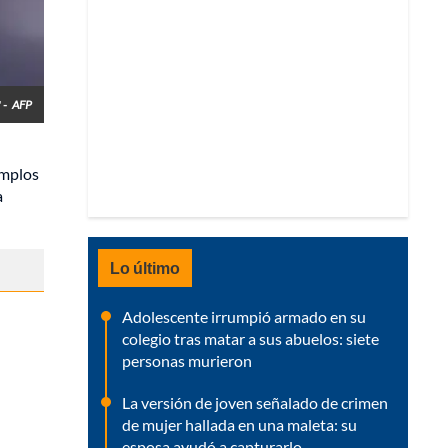
 -
AFP
emplos
a
Lo último
Adolescente irrumpió armado en su
colegio tras matar a sus abuelos: siete
personas murieron
La versión de joven señalado de crimen
de mujer hallada en una maleta: su
esposa ayudó a capturarlo