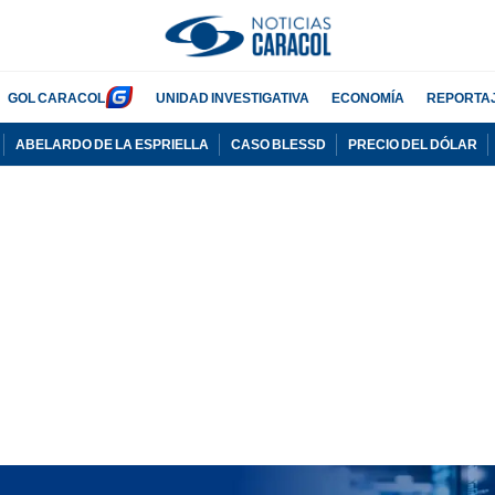
GOL CARACOL
UNIDAD INVESTIGATIVA
ECONOMÍA
REPORTA
ABELARDO DE LA ESPRIELLA
CASO BLESSD
PRECIO DEL DÓLAR
PUBLICIDAD