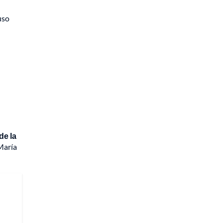
uso
de la
 María