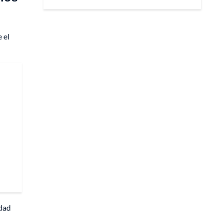
 el
udad