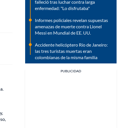
falleció tras luchar contra larga
enfermedad: "Lo disfrutaba"
Informes policiales revelan supuestas
amenazas de muerte contra Lionel
Messi en Mundial de EE. UU.
Accidente helicóptero Río de Janeiro:
las tres turistas muertas eran
colombianas de la misma familia
PUBLICIDAD
a.
y,
so,