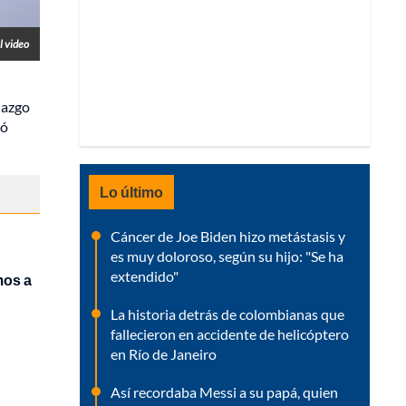
l video
lazgo
ió
Lo último
Cáncer de Joe Biden hizo metástasis y
es muy doloroso, según su hijo: "Se ha
extendido"
mos a
La historia detrás de colombianas que
fallecieron en accidente de helicóptero
en Río de Janeiro
Así recordaba Messi a su papá, quien