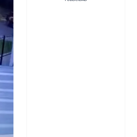
Facebook
X
Whatsapp
Copiar enlace
Telegram
LinkedIn