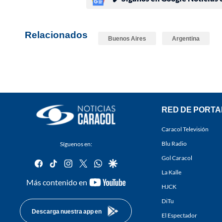
Relacionados
Buenos Aires
Argentina
RED DE PORTA
Caracol Televisión
Blu Radio
Síguenos en:
Gol Caracol
facebook
tiktok
instagram
twitter
whatsapp
google
La Kalle
youtube-
Más contenido en
HJCK
footer
DiTu
Descarga nuestra app en
El Espectador