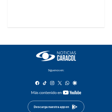
Síguenos en:
facebook
tiktok
instagram
twitter
whatsapp
google
youtube-
Más contenido en
footer
Descarga nuestra app en