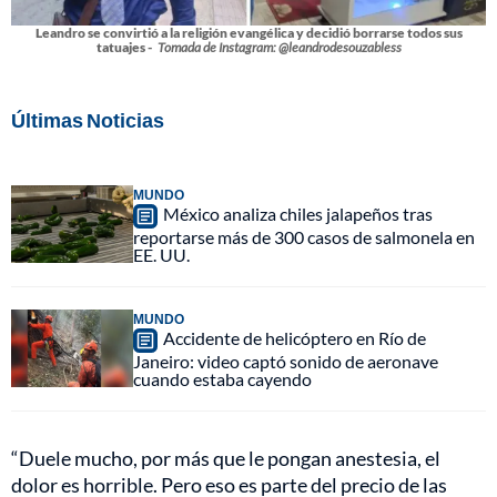
Leandro se convirtió a la religión evangélica y decidió borrarse todos sus
tatuajes -
Tomada de Instagram: @leandrodesouzabless
Últimas Noticias
MUNDO
México analiza chiles jalapeños tras
reportarse más de 300 casos de salmonela en
EE. UU.
MUNDO
Accidente de helicóptero en Río de
Janeiro: video captó sonido de aeronave
cuando estaba cayendo
“Duele mucho, por más que le pongan anestesia, el
dolor es horrible. Pero eso es parte del precio de las