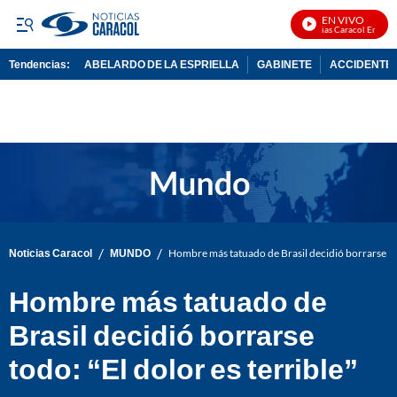
EN VIVO
Noticias Caracol En Vivo
Tendencias:
ABELARDO DE LA ESPRIELLA
GABINETE
ACCIDENTE 
PUBLICIDAD
/
/
Noticias Caracol
MUNDO
Hombre más tatuado de Brasil decidió borrarse todo
Hombre más tatuado de
Brasil decidió borrarse
todo: “El dolor es terrible”