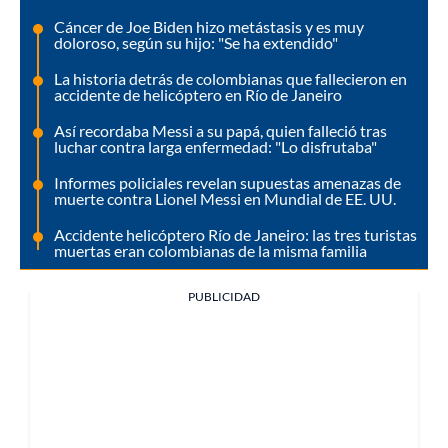
Cáncer de Joe Biden hizo metástasis y es muy
doloroso, según su hijo: "Se ha extendido"
La historia detrás de colombianas que fallecieron en
accidente de helicóptero en Río de Janeiro
Así recordaba Messi a su papá, quien falleció tras
luchar contra larga enfermedad: "Lo disfrutaba"
Informes policiales revelan supuestas amenazas de
muerte contra Lionel Messi en Mundial de EE. UU.
Accidente helicóptero Río de Janeiro: las tres turistas
muertas eran colombianas de la misma familia
PUBLICIDAD