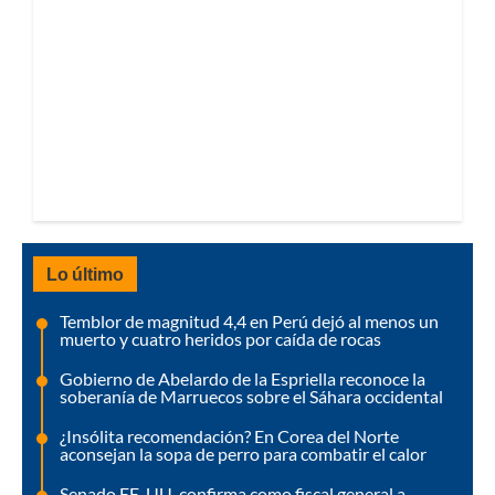
Lo último
Temblor de magnitud 4,4 en Perú dejó al menos un
muerto y cuatro heridos por caída de rocas
Gobierno de Abelardo de la Espriella reconoce la
soberanía de Marruecos sobre el Sáhara occidental
¿Insólita recomendación? En Corea del Norte
aconsejan la sopa de perro para combatir el calor
Senado EE. UU. confirma como fiscal general a