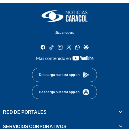
Síguenos en:
facebook
tiktok
instagram
twitter
whatsapp
google
youtube-
Más contenido en
footer
Descarga nuestra app en
Descarga nuestra app en
RED DE PORTALES
SERVICIOS CORPORATIVOS