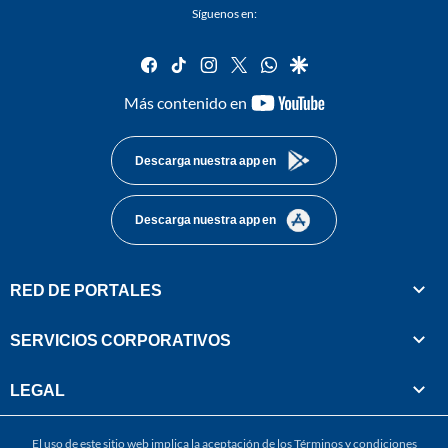
Síguenos en:
facebook
tiktok
instagram
twitter
whatsapp
google
youtube-
Más contenido en
footer
Descarga nuestra app en
Descarga nuestra app en
RED DE PORTALES
SERVICIOS CORPORATIVOS
LEGAL
El uso de este sitio web implica la aceptación de los
Términos y condiciones