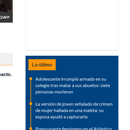
EZ/AFP
Lo último
pacto.
Adolescente irrumpió armado en su
colegio tras matar a sus abuelos: siete
personas murieron
La versión de joven señalado de crimen
de mujer hallada en una maleta: su
esposa ayudó a capturarlo
Preocupante fenómeno en el Atlántico