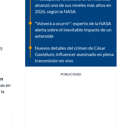
alcanzó uno de sus niveles más altos en
2026, según la NASA
"Volverá a ocurrir": experto de la NASA
alerta sobre el inevitable impacto de un
asteroide
Nuevos detalles del crimen de César
45
Gastélum, influencer asesinado en plena
transmisión en vivo
PUBLICIDAD
un
pas en
 la