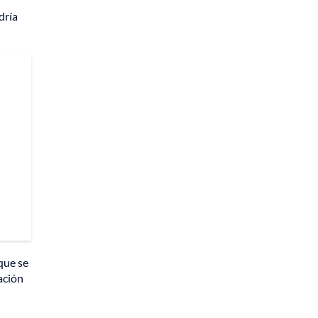
dría
que se
ación