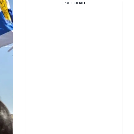
PUBLICIDAD
Facebook
X
Whatsapp
Copiar enlace
Telegram
LinkedIn