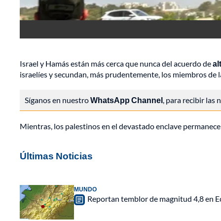
Israel y Hamás están más cerca que nunca del acuerdo de
al
israelíes y secundan, más prudentemente, los miembros de la
Síganos en nuestro
WhatsApp Channel
, para recibir las
Mientras, los palestinos en el devastado enclave permanecen
Últimas Noticias
MUNDO
Reportan temblor de magnitud 4,8 en Ec