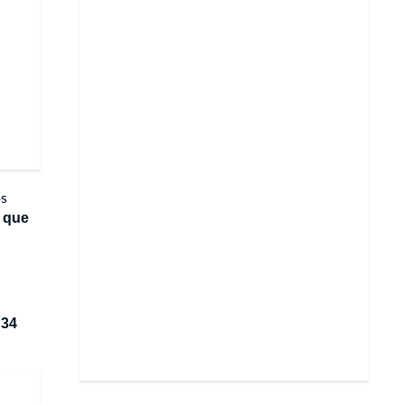
os
 que
 34