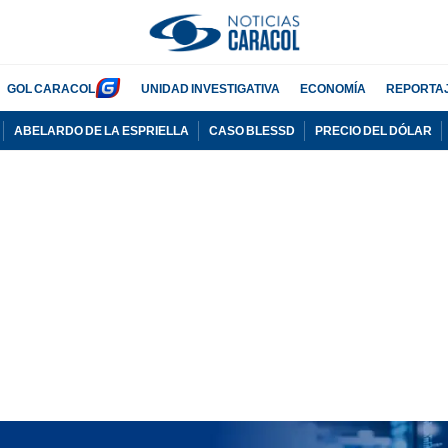
GOL CARACOL
UNIDAD INVESTIGATIVA
ECONOMÍA
REPORTA
ABELARDO DE LA ESPRIELLA
CASO BLESSD
PRECIO DEL DÓLAR
PUBLICIDAD