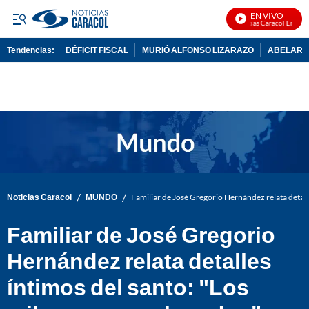
EN VIVO
Noticias Caracol En Vivo
Tendencias:
DÉFICIT FISCAL
MURIÓ ALFONSO LIZARAZO
ABELARDO
PUBLICIDAD
/
/
Noticias Caracol
MUNDO
Familiar de José Gregorio Hernández relata detall
Familiar de José Gregorio
Hernández relata detalles
íntimos del santo: "Los