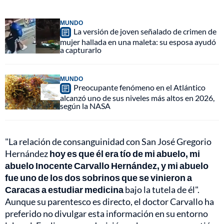
MUNDO
La versión de joven señalado de crimen de
mujer hallada en una maleta: su esposa ayudó
a capturarlo
MUNDO
Preocupante fenómeno en el Atlántico
alcanzó uno de sus niveles más altos en 2026,
según la NASA
"La relación de consanguinidad con San José Gregorio
Hernández
hoy es que él era tío de mi abuelo, mi
abuelo Inocente Carvallo Hernández, y mi abuelo
fue uno de los dos sobrinos que se vinieron a
Caracas a estudiar medicina
bajo la tutela de él".
Aunque su parentesco es directo, el doctor Carvallo ha
preferido no divulgar esta información en su entorno