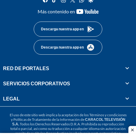
youtube-
Más contenido en
footer
Descarga nuestra app en
Descarga nuestra app en
RED DE PORTALES
SERVICIOS CORPORATIVOS
LEGAL
El uso de este sitio web implica la aceptación de los
Términos y condiciones
y
Políticas de Tratamiento de la Información
de
CARACOL TELEVISIÓN
S.A.
Todos los Derechos Reservados D.R.A. Prohibida su reproducción
total o parcial, así como su traducción a cualquier idioma sin autorización
cl
escrita de su titular. Reproduction in whole or in part, or translation