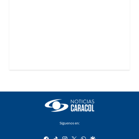
Síguenos en:
facebook
tiktok
instagram
twitter
whatsapp
google