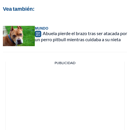
Vea también:
MUNDO
Abuela pierde el brazo tras ser atacada por
un perro pitbull mientras cuidaba a su nieta
PUBLICIDAD