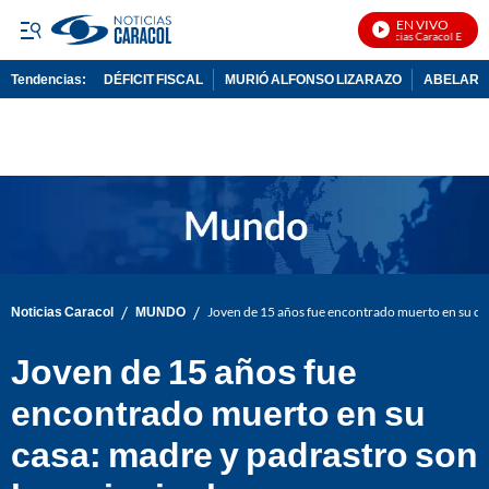
EN VIVO
Noticias Caracol En Vivo
Tendencias:
DÉFICIT FISCAL
MURIÓ ALFONSO LIZARAZO
ABELARDO
PUBLICIDAD
/
/
Noticias Caracol
MUNDO
Joven de 15 años fue encontrado muerto en su cas
Joven de 15 años fue
encontrado muerto en su
casa: madre y padrastro son