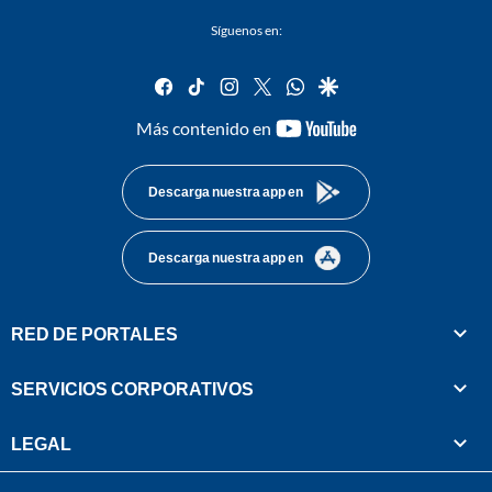
Síguenos en:
facebook
tiktok
instagram
twitter
whatsapp
google
youtube-
Más contenido en
footer
Descarga nuestra app en
Descarga nuestra app en
RED DE PORTALES
SERVICIOS CORPORATIVOS
LEGAL