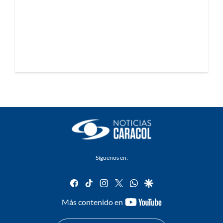
Síguenos en:
facebook
tiktok
instagram
twitter
whatsapp
google
youtube-
Más contenido en
footer