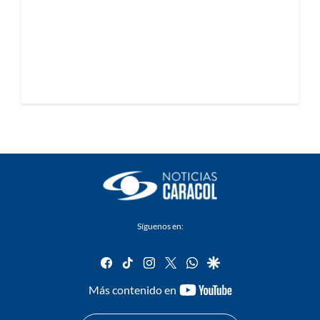
Síguenos en:
facebook
tiktok
instagram
twitter
whatsapp
google
youtube-
Más contenido en
footer