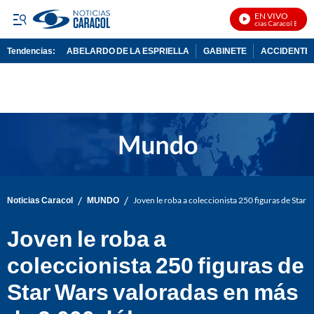
EN VIVO
Noticias Caracol En Viv
Tendencias:
ABELARDO DE LA ESPRIELLA
GABINETE
ACCIDENTE 
PUBLICIDAD
/
/
Noticias Caracol
MUNDO
Joven le roba a coleccionista 250 figuras de Star
Joven le roba a
coleccionista 250 figuras de
Star Wars valoradas en más