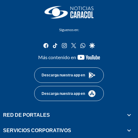
Síguenos en:
facebook
tiktok
instagram
twitter
whatsapp
google
youtube-
Más contenido en
footer
Descarga nuestra app en
Descarga nuestra app en
RED DE PORTALES
SERVICIOS CORPORATIVOS