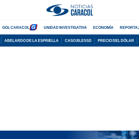
GOL CARACOL
UNIDAD INVESTIGATIVA
ECONOMÍA
REPORTA
ABELARDO DE LA ESPRIELLA
CASO BLESSD
PRECIO DEL DÓLAR
PUBLICIDAD