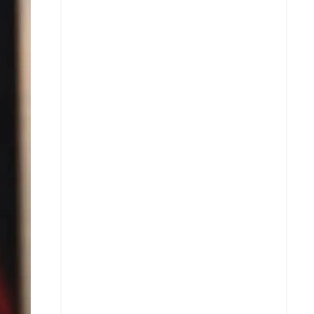
Facebook
X
Whatsapp
Copiar enlace
Telegram
LinkedIn