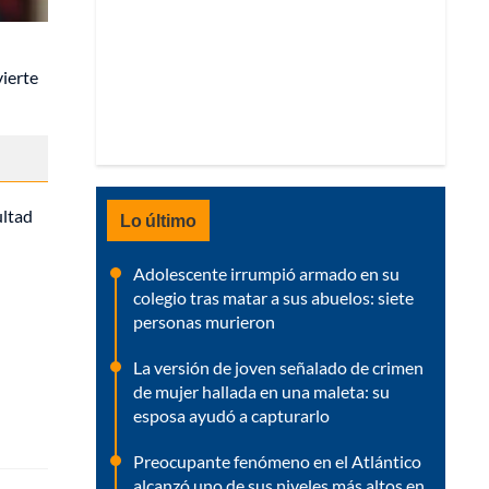
ierte
ultad
Lo último
Adolescente irrumpió armado en su
colegio tras matar a sus abuelos: siete
personas murieron
La versión de joven señalado de crimen
de mujer hallada en una maleta: su
esposa ayudó a capturarlo
Preocupante fenómeno en el Atlántico
alcanzó uno de sus niveles más altos en