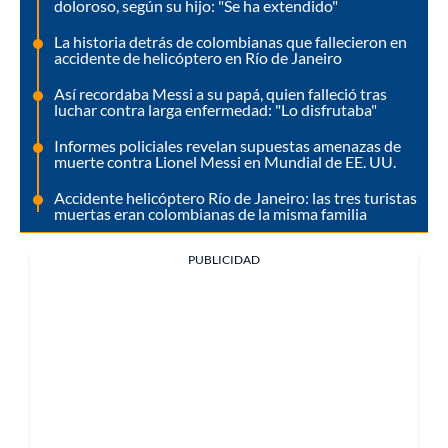
doloroso, según su hijo: "Se ha extendido"
La historia detrás de colombianas que fallecieron en
accidente de helicóptero en Río de Janeiro
Así recordaba Messi a su papá, quien falleció tras
luchar contra larga enfermedad: "Lo disfrutaba"
Informes policiales revelan supuestas amenazas de
muerte contra Lionel Messi en Mundial de EE. UU.
Accidente helicóptero Río de Janeiro: las tres turistas
muertas eran colombianas de la misma familia
PUBLICIDAD