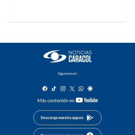
Síguenos en:
facebook
tiktok
instagram
twitter
whatsapp
google
youtube-
Más contenido en
footer
Descarga nuestra app en