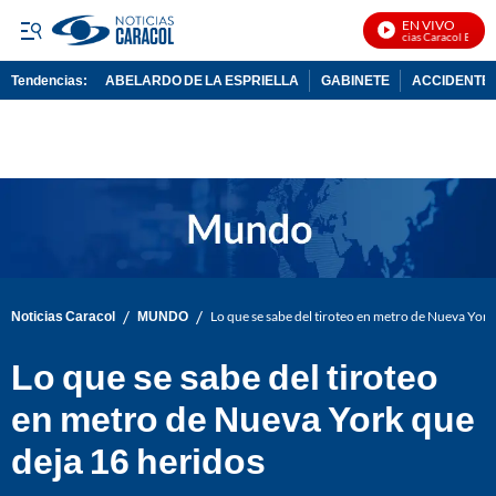
EN VIVO
Noticias Caracol En Vivo
Tendencias:
ABELARDO DE LA ESPRIELLA
GABINETE
ACCIDENTE 
PUBLICIDAD
/
/
Noticias Caracol
MUNDO
Lo que se sabe del tiroteo en metro de Nueva York
Lo que se sabe del tiroteo
en metro de Nueva York que
deja 16 heridos