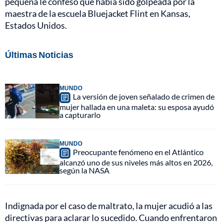
pequeña le confesó que había sido golpeada por la
maestra de la escuela Bluejacket Flint en Kansas,
Estados Unidos.
Últimas Noticias
MUNDO
La versión de joven señalado de crimen de
mujer hallada en una maleta: su esposa ayudó
a capturarlo
MUNDO
Preocupante fenómeno en el Atlántico
alcanzó uno de sus niveles más altos en 2026,
según la NASA
Indignada por el caso de maltrato, la mujer acudió a las
directivas para aclarar lo sucedido. Cuando enfrentaron