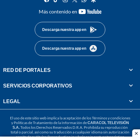
youtube-
Más contenido en
footer
Descarga nuestra app en
Descarga nuestra app en
RED DE PORTALES
SERVICIOS CORPORATIVOS
LEGAL
El uso de este sitio web implica la aceptación de los
Términos y condiciones
y
Políticas de Tratamiento de la Información
de
CARACOL TELEVISIÓN
S.A.
Todos los Derechos Reservados D.R.A. Prohibida su reproducción
total o parcial, así como su traducción a cualquier idioma sin autorización
cl
escrita de su titular. Reproduction in whole or in part, or translation