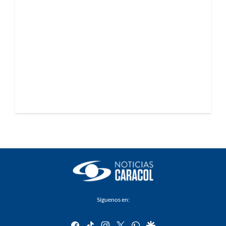
Síguenos en:
facebook
tiktok
instagram
twitter
whatsapp
google