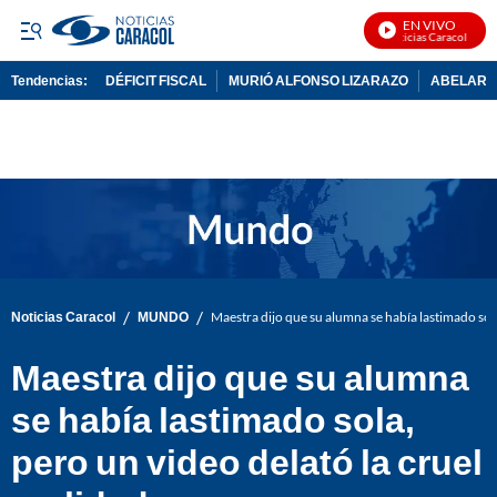
EN VIVO
Noticias Caracol En Viv
Tendencias:
DÉFICIT FISCAL
MURIÓ ALFONSO LIZARAZO
ABELARDO
PUBLICIDAD
/
/
Noticias Caracol
MUNDO
Maestra dijo que su alumna se había lastimado sola
Maestra dijo que su alumna
se había lastimado sola,
pero un video delató la cruel