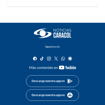
Síguenos en:
facebook
tiktok
instagram
twitter
whatsapp
google
youtube-
Más contenido en
footer
Descarga nuestra app en
Descarga nuestra app en