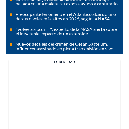
hallada en una maleta: su esposa ayudó a capturarlo
Preocupante fenómeno en el Atlántico alcanzó uno
de sus niveles más altos en 2026, según la NASA
"Volverá a ocurrir": experto de la NASA alerta sobre
el inevitable impacto de un asteroide
Nuevos detalles del crimen de César Gastélum,
influencer asesinado en plena transmisión en vivo
PUBLICIDAD