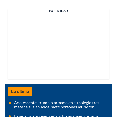
PUBLICIDAD
Lo último
Adolescente irrumpió armado en su colegio tras
matar a sus abuelos: siete personas murieron
La versión de joven señalado de crimen de mujer