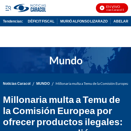
EN VIVO
Noticias Caracol En Vivo
Tendencias:
DÉFICIT FISCAL
MURIÓ ALFONSO LIZARAZO
ABELARDO
PUBLICIDAD
/
/
Noticias Caracol
MUNDO
Millonaria multa a Temu de la Comisión Europea p
Millonaria multa a Temu de
la Comisión Europea por
ofrecer productos ilegales: