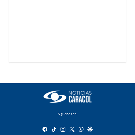
Síguenos en:
facebook
tiktok
instagram
twitter
whatsapp
google