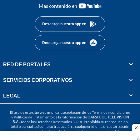
youtube-
Más contenido en
footer
Descarga nuestra app en
Descarga nuestra app en
RED DE PORTALES
SERVICIOS CORPORATIVOS
LEGAL
El uso de este sitio web implica la aceptación de los
Términos y condiciones
y
Políticas de Tratamiento de la Información
de
CARACOL TELEVISIÓN
S.A.
Todos los Derechos Reservados D.R.A. Prohibida su reproducción
total o parcial, así como su traducción a cualquier idioma sin autorización
cl
escrita de su titular. Reproduction in whole or in part, or translation
without written permission is prohibited. All rights reserved 2025.